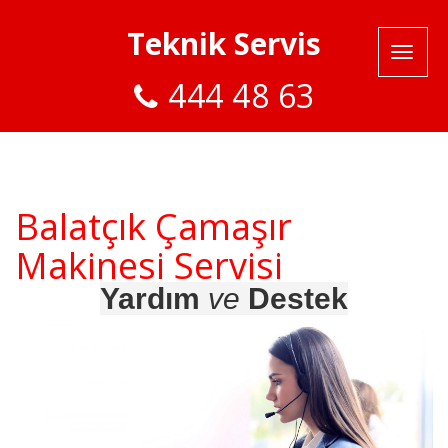
Teknik Servis
444 48 63
Balatçık Çamaşır
Makinesi Servisi
Yardım
ve
Destek