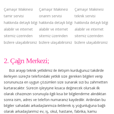
Çamaşır Makinesi
Çamaşır Makinesi
Çamaşır Makinesi
tamir servisi
onarım servisi
teknik servisi
hakkında detaylı bilgi
hakkında detaylı bilgi
hakkında detaylı bilgi
alabilir ve internet
alabilir ve internet
alabilir ve internet
sitemiz üzerinden
sitemiz üzerinden
sitemiz üzerinden
bizlere ulaşabilirsiniz
bizlere ulaşabilirsiniz
bizlere ulaşabilirsiniz
2. Çağrı Merkezi;
Bizi arayıp teknik yetkilimiz ile iletişim kurduğunuz takdirde
ilerleyen süreçte telefondaki yetkili size gereken bilgileri verip
sorununuza en uygun çözümleri size sunarak sizi bu zahmetten
kurtaracaktır. Sürecin işleyişine kısaca değinecek olursak ilk
olarak cihazınızın sorunuyla ilgili kısa bir bilgilendirme alındıktan
sonra isim, adres ve telefon numaranız kaydedilir. Ardından bu
bilgiler sahadaki arkadaşlarımıza iletilerek iş yoğunluğuna bağlı
olarak arkadaşlarımız ev, iş, okul, hastane, fabrika, kamu