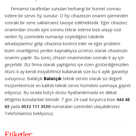
Firmamız tarafından sunulan herhangi bir hizmet sonrası
sizlere bir servis fişi sunulur. O fişi cihazınızın onarım işleminden
sonraki bir sene saklamanız tavsiye edilmektedir. Eğer cihazınız
onarımdan önceki aynı sorunu tekrar ederse bize ulaşıp size
verilen fiş üzerindeki numarayı söylediğiniz takdirde
arkadaşlarımız gelip cihazınızı kontrol eder ve eğer problem
bizim onardığımız yerden kaynaklıysa ücretsiz olarak cihazınızın
onarımı yapılır. Bu süreç cihazın onarımından sonraki 6 ay için
geçerlidir. Biz firma olarak yaptığımız işe özen gösterdiğimizden
ötürü 6 ay kendi insiyatifimizi kullanarak size bu 6 aylık garantiyi
sunuyoruz. Balatçık
Balatçık
teknik servisi olarak siz değerli
müşterilerimize en kaliteli teknik servis hizmetini sunmaya gayret
ediyoruz. Bu sırada bütçe dostu fiyatlandırmada en dikkat
ettiğimiz konulardan birisidir. 7 gün 24 saat boyunca bize
444 48
63
yada
0532 111 3530
numaraları üzerinden ulaşabilirsiniz.
Telefonlarınızı bekliyoruz.
Etiketler;