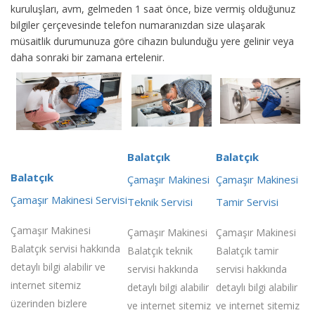
kuruluşları, avm, gelmeden 1 saat önce, bize vermiş olduğunuz
bilgiler çerçevesinde telefon numaranızdan size ulaşarak
müsaitlik durumunuza göre cihazın bulunduğu yere gelinir veya
daha sonraki bir zamana ertelenir.
Balatçık
Balatçık
Balatçık
Çamaşır Makinesi
Çamaşır Makinesi
Çamaşır Makinesi Servisi
Teknik Servisi
Tamir Servisi
Çamaşır Makinesi
Çamaşır Makinesi
Çamaşır Makinesi
Balatçık servisi hakkında
Balatçık teknik
Balatçık tamir
detaylı bilgi alabilir ve
servisi hakkında
servisi hakkında
internet sitemiz
detaylı bilgi alabilir
detaylı bilgi alabilir
üzerinden bizlere
ve internet sitemiz
ve internet sitemiz