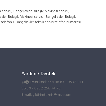
a servisi, Bahçelievler Bulaşık Makinesi servisi,
evler Bulaşık Makinesi servisi, Bahçelievler Bulaşık
s telefonu, Bahçelievler teknik servis telefon numarası
Yardım / Destek
Çağrı Merkezi:
444 48 63 - 0532 111
35 30 - 0232 256 74 70
Email:
yildirimteknik@msn.com