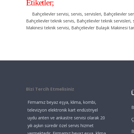
Etiketler;
Bahçelievler servisi, servis, servisleri, Bahçelievler s
Bahçelievler teknik servis, Bahçelievler teknik servisleri
Makinesi teknik servisi, Bahçelievler Bulaşık Makinesi tam
Bizi Tercih Etmelisiniz
Firmamız beyaz eşya, klima, kombi,
B
televizyon elektronik kart endüstriyel
uydu anten ve ankastre servisi olarak 20
Ç
yılı aşkın süredir özel servis hizmet
vermektedir. Firmamız beyaz eşya, klima