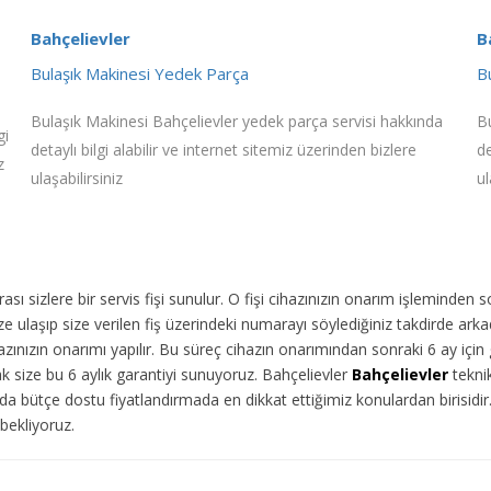
Bahçelievler
B
Bulaşık Makinesi Yedek Parça
B
Bulaşık Makinesi Bahçelievler yedek parça servisi hakkında
Bu
gi
detaylı bilgi alabilir ve internet sitemiz üzerinden bizlere
de
z
ulaşabilirsiniz
ul
ı sizlere bir servis fişi sunulur. O fişi cihazınızın onarım işleminden 
 ulaşıp size verilen fiş üzerindeki numarayı söylediğiniz takdirde arka
ınızın onarımı yapılır. Bu süreç cihazın onarımından sonraki 6 ay için g
ak size bu 6 aylık garantiyi sunuyoruz. Bahçelievler
Bahçelievler
tekni
da bütçe dostu fiyatlandırmada en dikkat ettiğimiz konulardan birisidi
 bekliyoruz.