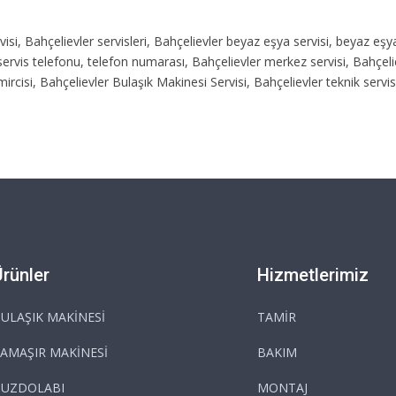
ervisi, Bahçelievler servisleri, Bahçelievler beyaz eşya servisi, beyaz eşy
, servis telefonu, telefon numarası, Bahçelievler merkez servisi, Bahçeli
ircisi, Bahçelievler Bulaşık Makinesi Servisi, Bahçelievler teknik servi
Ürünler
Hizmetlerimiz
ULAŞIK MAKİNESİ
TAMİR
AMAŞIR MAKİNESİ
BAKIM
BUZDOLABI
MONTAJ