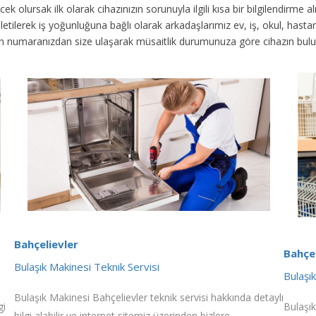
ek olursak ilk olarak cihazınızın sorunuyla ilgili kısa bir bilgilendirme
 iletilerek iş yoğunluğuna bağlı olarak arkadaşlarımız ev, iş, okul, has
fon numaranızdan size ulaşarak müsaitlik durumunuza göre cihazın bul
Bahçelievler
Bahçel
Bulaşık Makinesi Teknik Servisi
Bulaşı
Bulaşık Makinesi Bahçelievler teknik servisi hakkında detaylı
gi
Bulaşık
bilgi alabilir ve internet sitemiz üzerinden bizlere