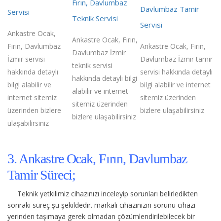
Fırın, Davlumbaz
Davlumbaz Tamir
Servisi
Teknik Servisi
Servisi
Ankastre Ocak,
Ankastre Ocak, Fırın,
Fırın, Davlumbaz
Ankastre Ocak, Fırın,
Davlumbaz İzmir
İzmir servisi
Davlumbaz İzmir tamir
teknik servisi
hakkında detaylı
servisi hakkında detaylı
hakkında detaylı bilgi
bilgi alabilir ve
bilgi alabilir ve internet
alabilir ve internet
internet sitemiz
sitemiz üzerinden
sitemiz üzerinden
üzerinden bizlere
bizlere ulaşabilirsiniz
bizlere ulaşabilirsiniz
ulaşabilirsiniz
3. Ankastre Ocak, Fırın, Davlumbaz
Tamir Süreci;
Teknik yetkilimiz cihazınızı inceleyip sorunları belirledikten
sonraki süreç şu şekildedir.
markalı cihazınızın sorunu cihazı
yerinden taşımaya gerek olmadan çözümlendirilebilecek bir