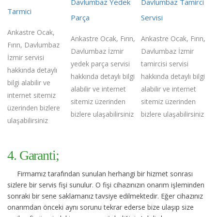
Davlumbaz Yedek
Davlumbaz Tamirci
Tarmici
Parça
Servisi
Ankastre Ocak,
Ankastre Ocak, Fırın,
Ankastre Ocak, Fırın,
Fırın, Davlumbaz
Davlumbaz İzmir
Davlumbaz İzmir
İzmir servisi
yedek parça servisi
tamircisi servisi
hakkında detaylı
hakkında detaylı bilgi
hakkında detaylı bilgi
bilgi alabilir ve
alabilir ve internet
alabilir ve internet
internet sitemiz
sitemiz üzerinden
sitemiz üzerinden
üzerinden bizlere
bizlere ulaşabilirsiniz
bizlere ulaşabilirsiniz
ulaşabilirsiniz
4. Garanti;
Firmamız tarafından sunulan herhangi bir hizmet sonrası
sizlere bir servis fişi sunulur. O fişi cihazınızın onarım işleminden
sonraki bir sene saklamanız tavsiye edilmektedir. Eğer cihazınız
onarımdan önceki aynı sorunu tekrar ederse bize ulaşıp size