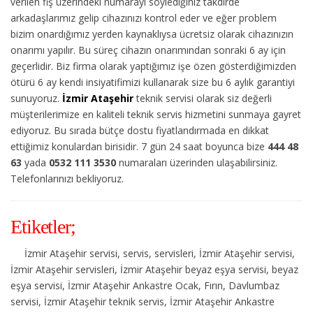
verilen fiş üzerindeki numarayı söylediğiniz takdirde
arkadaşlarımız gelip cihazınızı kontrol eder ve eğer problem
bizim onardığımız yerden kaynaklıysa ücretsiz olarak cihazınızın
onarımı yapılır. Bu süreç cihazın onarımından sonraki 6 ay için
geçerlidir. Biz firma olarak yaptığımız işe özen gösterdiğimizden
ötürü 6 ay kendi insiyatifimizi kullanarak size bu 6 aylık garantiyi
sunuyoruz.
İzmir Ataşehir
teknik servisi olarak siz değerli
müşterilerimize en kaliteli teknik servis hizmetini sunmaya gayret
ediyoruz. Bu sırada bütçe dostu fiyatlandırmada en dikkat
ettiğimiz konulardan birisidir. 7 gün 24 saat boyunca bize
444 48
63
yada
0532 111 3530
numaraları üzerinden ulaşabilirsiniz.
Telefonlarınızı bekliyoruz.
Etiketler;
İzmir Ataşehir servisi, servis, servisleri, İzmir Ataşehir servisi,
İzmir Ataşehir servisleri, İzmir Ataşehir beyaz eşya servisi, beyaz
eşya servisi, İzmir Ataşehir Ankastre Ocak, Fırın, Davlumbaz
servisi, İzmir Ataşehir teknik servis, İzmir Ataşehir Ankastre