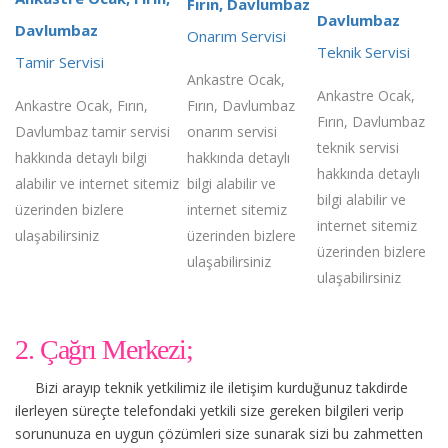
Fırın, Davlumbaz
Davlumbaz
Davlumbaz
Onarım Servisi
Teknik Servisi
Tamir Servisi
Ankastre Ocak,
Ankastre Ocak,
Ankastre Ocak, Fırın,
Fırın, Davlumbaz
Fırın, Davlumbaz
Davlumbaz tamir servisi
onarım servisi
teknik servisi
hakkında detaylı bilgi
hakkında detaylı
hakkında detaylı
alabilir ve internet sitemiz
bilgi alabilir ve
bilgi alabilir ve
üzerinden bizlere
internet sitemiz
internet sitemiz
ulaşabilirsiniz
üzerinden bizlere
üzerinden bizlere
ulaşabilirsiniz
ulaşabilirsiniz
2. Çağrı Merkezi;
Bizi arayıp teknik yetkilimiz ile iletişim kurduğunuz takdirde
ilerleyen süreçte telefondaki yetkili size gereken bilgileri verip
sorununuza en uygun çözümleri size sunarak sizi bu zahmetten