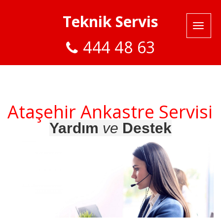
Teknik Servis
444 48 63
Ataşehir Ankastre Servisi
Yardım
ve
Destek