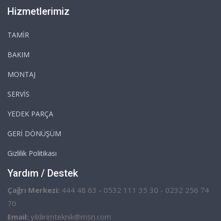
Hizmetlerimiz
TAMİR
BAKIM
MONTAJ
SERVİS
YEDEK PARÇA
GERİ DÖNÜŞÜM
Gizlilik Politikası
Yardım / Destek
Çağrı Merkezi:
444 48 63 - 0532 111 35 30 - 0232 256 74
70
Email:
yildirimteknik@msn.com