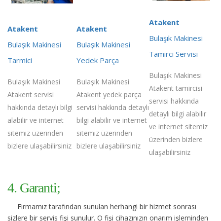
Atakent
Atakent
Atakent
Bulaşık Makinesi
Bulaşık Makinesi
Bulaşık Makinesi
Tamirci Servisi
Tarmici
Yedek Parça
Bulaşık Makinesi
Bulaşık Makinesi
Bulaşık Makinesi
Atakent tamircisi
Atakent servisi
Atakent yedek parça
servisi hakkında
hakkında detaylı bilgi
servisi hakkında detaylı
detaylı bilgi alabilir
alabilir ve internet
bilgi alabilir ve internet
ve internet sitemiz
sitemiz üzerinden
sitemiz üzerinden
üzerinden bizlere
bizlere ulaşabilirsiniz
bizlere ulaşabilirsiniz
ulaşabilirsiniz
4. Garanti;
Firmamız tarafından sunulan herhangi bir hizmet sonrası
sizlere bir servis fişi sunulur. O fişi cihazınızın onarım işleminden