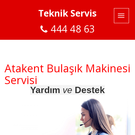
Teknik Servis
444 48 63
Atakent Bulaşık Makinesi
Servisi
Yardım
ve
Destek