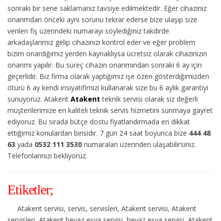
sonraki bir sene saklamanız tavsiye edilmektedir. Eğer cihazınız
onarımdan önceki aynı sorunu tekrar ederse bize ulaşıp size
verilen fiş üzerindeki numarayı söylediğiniz takdirde
arkadaşlarımız gelip cihazınızı kontrol eder ve eğer problem
bizim onardığımız yerden kaynaklıysa ücretsiz olarak cihazınızın
onarımı yapılır. Bu süreç cihazın onarımından sonraki 6 ay için
geçerlidir. Biz firma olarak yaptığımız işe özen gösterdiğimizden
ötürü 6 ay kendi insiyatifimizi kullanarak size bu 6 aylık garantiyi
sunuyoruz. Atakent
Atakent
teknik servisi olarak siz değerli
müşterilerimize en kaliteli teknik servis hizmetini sunmaya gayret
ediyoruz. Bu sırada bütçe dostu fiyatlandırmada en dikkat
ettiğimiz konulardan birisidir. 7 gün 24 saat boyunca bize
444 48
63
yada
0532 111 3530
numaraları üzerinden ulaşabilirsiniz.
Telefonlarınızı bekliyoruz.
Etiketler;
Atakent servisi, servis, servisleri, Atakent servisi, Atakent
servisleri, Atakent beyaz eşya servisi, beyaz eşya servisi, Atakent