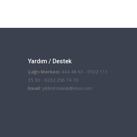
Yardım / Destek
Çağrı Merkezi:
444 48 63 - 0532 111
35 30 - 0232 256 74 70
Email:
yildirimteknik@msn.com