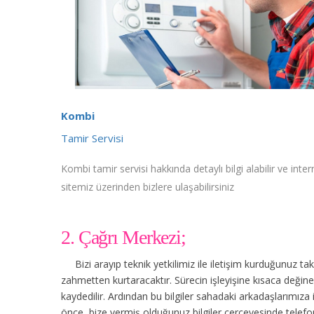
Kombi
Tamir Servisi
Kombi tamir servisi hakkında detaylı bilgi alabilir ve inter
sitemiz üzerinden bizlere ulaşabilirsiniz
2. Çağrı Merkezi;
Bizi arayıp teknik yetkilimiz ile iletişim kurduğunuz t
zahmetten kurtaracaktır. Sürecin işleyişine kısaca değinec
kaydedilir. Ardından bu bilgiler sahadaki arkadaşlarımıza
önce, bize vermiş olduğunuz bilgiler çerçevesinde tele