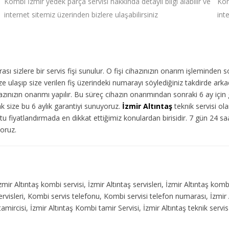
Kombi İzmir yedek parça servisi hakkında detaylı bilgi alabilir ve
Kom
internet sitemiz üzerinden bizlere ulaşabilirsiniz
int
ı sizlere bir servis fişi sunulur. O fişi cihazınızın onarım işleminden 
 ulaşıp size verilen fiş üzerindeki numarayı söylediğiniz takdirde arka
ınızın onarımı yapılır. Bu süreç cihazın onarımından sonraki 6 ay için g
ak size bu 6 aylık garantiyi sunuyoruz.
İzmir Altıntaş
teknik servisi ola
u fiyatlandırmada en dikkat ettiğimiz konulardan birisidir. 7 gün 24 s
yoruz.
zmir Altıntaş kombi servisi, İzmir Altıntaş servisleri, İzmir Altıntaş komb
servisleri, Kombi servis telefonu, Kombi servisi telefon numarası, İzmir 
amircisi, İzmir Altıntaş Kombi tamir Servisi, İzmir Altıntaş teknik servi