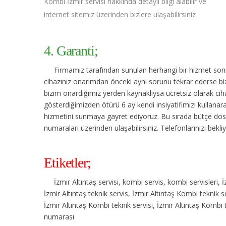
Kombi İzmir servisi hakkında detaylı bilgi alabilir ve
internet sitemiz üzerinden bizlere ulaşabilirsiniz
4. Garanti;
Firmamız tarafından sunulan herhangi bir hizmet sonras
cihazınız onarımdan önceki aynı sorunu tekrar ederse bize
bizim onardığımız yerden kaynaklıysa ücretsiz olarak cihaz
gösterdiğimizden ötürü 6 ay kendi insiyatifimizi kullanar
hizmetini sunmaya gayret ediyoruz. Bu sırada bütçe dost
numaraları üzerinden ulaşabilirsiniz. Telefonlarınızı bekli
Etiketler;
İzmir Altıntaş servisi, kombi servis, kombi servisleri, İ
İzmir Altıntaş teknik servis, İzmir Altıntaş Kombi teknik 
İzmir Altıntaş Kombi teknik servisi, İzmir Altıntaş Kombi t
numarası