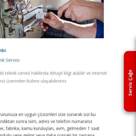
bi
ik Servisi
Servis Çağır
i teknik servisi hakkında detaylı bilgi alabilir ve internet
miz üzerinden bizlere ulaşabilirsiniz
p sorununuza en uygun çözümleri size sunarak sizi bu
 alındıktan sonra isim, adres ve telefon numaranız
tane, fabrika, kamu kuruluşları, avm, gelmeden 1 saat
unduğu yere gelinir veya daha sonraki bir zamana