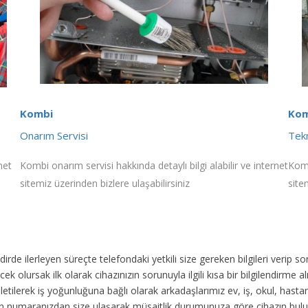
Kombi
Kom
Onarım Servisi
Tekn
net
Kombi onarım servisi hakkında detaylı bilgi alabilir ve internet
Komb
sitemiz üzerinden bizlere ulaşabilirsiniz
site
akdirde ilerleyen süreçte telefondaki yetkili size gereken bilgileri veri
ek olursak ilk olarak cihazınızın sorunuyla ilgili kısa bir bilgilendirme
 iletilerek iş yoğunluğuna bağlı olarak arkadaşlarımız ev, iş, okul, has
fon numaranızdan size ulaşarak müsaitlik durumunuza göre cihazın bul