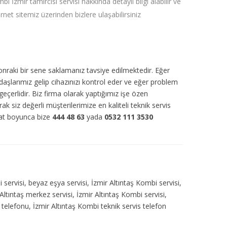
bi İzmir tamircisi servisi hakkında detaylı bilgi alabilir ve
ernet sitemiz üzerinden bizlere ulaşabilirsiniz
sonraki bir sene saklamanız tavsiye edilmektedir. Eğer
daşlarımız gelip cihazınızı kontrol eder ve eğer problem
eçerlidir. Biz firma olarak yaptığımız işe özen
rak siz değerli müşterilerimize en kaliteli teknik servis
aat boyunca bize
444 48 63
yada
0532 111 3530
i servisi, beyaz eşya servisi, İzmir Altıntaş Kombi servisi,
Altıntaş merkez servisi, İzmir Altıntaş Kombi servisi,
s telefonu, İzmir Altıntaş Kombi teknik servis telefon