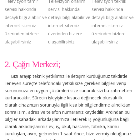
Televizyon tamir
Televizyon onarım
Televizyon teknik
servisi hakkında
servisi hakkında
servisi hakkında
detaylı bilgi alabilir ve
detaylı bilgi alabilir ve
detaylı bilgi alabilir ve
internet sitemiz
internet sitemiz
internet sitemiz
üzerinden bizlere
üzerinden bizlere
üzerinden bizlere
ulaşabilirsiniz
ulaşabilirsiniz
ulaşabilirsiniz
2. Çağrı Merkezi;
Bizi arayıp teknik yetkilimiz ile iletişim kurduğunuz takdirde
ilerleyen süreçte telefondaki yetkili size gereken bilgileri verip
sorununuza en uygun çözümleri size sunarak sizi bu zahmetten
kurtaracaktır. Sürecin işleyişine kısaca değinecek olursak ilk
olarak cihazınızın sorunuyla ilgili kısa bir bilgilendirme alındıktan
sonra isim, adres ve telefon numaranız kaydedilir. Ardından bu
bilgiler sahadaki arkadaşlarımıza iletilerek iş yoğunluğuna bağlı
olarak arkadaşlarımız ev, iş, okul, hastane, fabrika, kamu
kuruluşları, avm, gelmeden 1 saat önce, bize vermiş olduğunuz