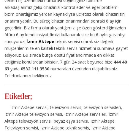
verilen fiş üzerindeki numarayı söylediğiniz takdirde
arkadaşlarımız gelip cihazınızı kontrol eder ve eğer problem
bizim onardığımız yerden kaynaklıysa ücretsiz olarak cihazınızın
onarımı yapılır. Bu süreç cihazın onarımından sonraki 6 ay için
geçerlidir. Biz firma olarak yaptığımız işe özen gösterdiğimizden
ötürü 6 ay kendi insiyatifimizi kullanarak size bu 6 aylık garantiyi
sunuyoruz.
İzmir Aktepe
teknik servisi olarak siz değerli
müşterilerimize en kaliteli teknik servis hizmetini sunmaya gayret
ediyoruz. Bu sırada bütçe dostu fiyatlandırmada en dikkat
ettiğimiz konulardan birisidir. 7 gün 24 saat boyunca bize
444 48
63
yada
0532 111 3530
numaraları üzerinden ulaşabilirsiniz.
Telefonlarınızı bekliyoruz.
Etiketler;
İzmir Aktepe servisi, televizyon servis, televizyon servisleri,
İzmir Aktepe televizyon servisi, İzmir Aktepe servisleri, İzmir
Aktepe televizyon servisi, beyaz eşya servisi, İzmir Aktepe
Televizyon servisi, İzmir Aktepe teknik servis, İzmir Aktepe