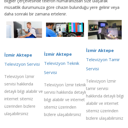
bilgiler çerçevesinde telefon numaranızdan size ulaşarak
müsaitlik durumunuza göre cihazın bulunduğu yere gelinir veya
daha sonraki bir zamana ertelenir.
İzmir Aktepe
İzmir Aktepe
İzmir Aktepe
Televizyon Tamir
Televizyon Teknik
Televizyon Servisi
Servisi
Servisi
Televizyon İzmir
Televizyon İzmir
servisi hakkında
Televizyon İzmir teknik
tamir servisi
detaylı bilgi alabilir ve
servisi hakkında detaylı
hakkında detaylı bilgi
internet sitemiz
bilgi alabilir ve internet
alabilir ve internet
üzerinden bizlere
sitemiz üzerinden
sitemiz üzerinden
ulaşabilirsiniz
bizlere ulaşabilirsiniz
bizlere ulaşabilirsiniz