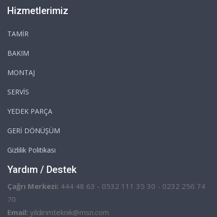
Hizmetlerimiz
TAMİR
BAKIM
MONTAJ
SERVİS
YEDEK PARÇA
GERİ DÖNÜŞÜM
Gizlilik Politikası
Yardım / Destek
Çağrı Merkezi:
444 48 63 - 0532 111 35 30 - 0232 256 74
70
Email:
yildirimteknik@msn.com