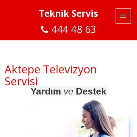
Teknik Servis
444 48 63
Aktepe Televizyon
Servisi
Yardım
ve
Destek