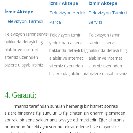
İzmir Aktepe
İzmir Aktepe
İzmir Aktepe
Televizyon Yedek
Televizyon Tamirci
Televizyon Tarmici
Parça
Servisi
Televizyon İzmir servisi
Televizyon İzmir
Televizyon İzmir
hakkında detaylı bilgi
yedek parça servisi
tamircisi servisi
alabilir ve internet
hakkında detaylı bilgi
hakkında detaylı bilgi
sitemiz üzerinden
alabilir ve internet
alabilir ve internet
bizlere ulaşabilirsiniz
sitemiz üzerinden
sitemiz üzerinden
bizlere ulaşabilirsiniz
bizlere ulaşabilirsiniz
4. Garanti;
Firmamız tarafından sunulan herhangi bir hizmet sonrası
sizlere bir servis fişi sunulur. O fişi cihazınızın onarım işleminden
sonraki bir sene saklamanız tavsiye edilmektedir. Eğer cihazınız
onarımdan önceki aynı sorunu tekrar ederse bize ulaşıp size